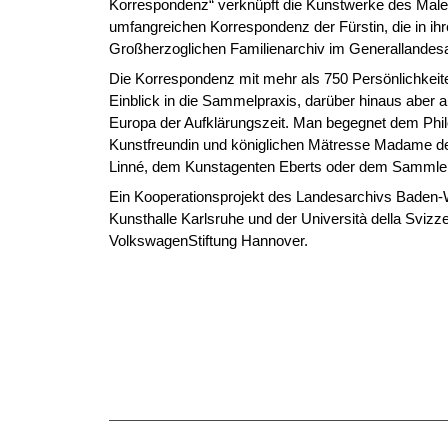
Korrespondenz“ verknüpft die Kunstwerke des Maler
umfangreichen Korrespondenz der Fürstin, die in i
Großherzoglichen Familienarchiv im Generallandesar
Die Korrespondenz mit mehr als 750 Persönlichkeite
Einblick in die Sammelpraxis, darüber hinaus aber a
Europa der Aufklärungszeit. Man begegnet dem Phil
Kunstfreundin und königlichen Mätresse Madame d
Linné, dem Kunstagenten Eberts oder dem Sammle
Ein Kooperationsprojekt des Landesarchivs Baden-W
Kunsthalle Karlsruhe und der Università della Svizzer
VolkswagenStiftung Hannover.