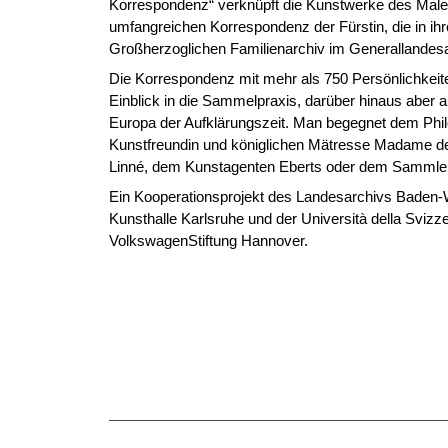
Korrespondenz“ verknüpft die Kunstwerke des Maler
umfangreichen Korrespondenz der Fürstin, die in i
Großherzoglichen Familienarchiv im Generallandesar
Die Korrespondenz mit mehr als 750 Persönlichkeite
Einblick in die Sammelpraxis, darüber hinaus aber a
Europa der Aufklärungszeit. Man begegnet dem Phil
Kunstfreundin und königlichen Mätresse Madame d
Linné, dem Kunstagenten Eberts oder dem Sammle
Ein Kooperationsprojekt des Landesarchivs Baden-W
Kunsthalle Karlsruhe und der Università della Svizzer
VolkswagenStiftung Hannover.