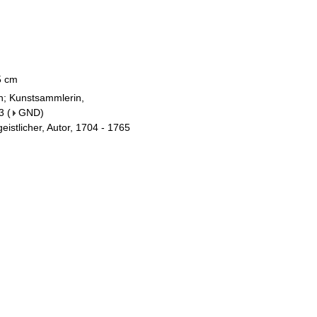
,5 cm
in; Kunstsammlerin,
3
(
GND
)
eistlicher, Autor, 1704 - 1765