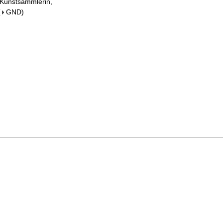
 Kunstsammlerin,
(
GND
)