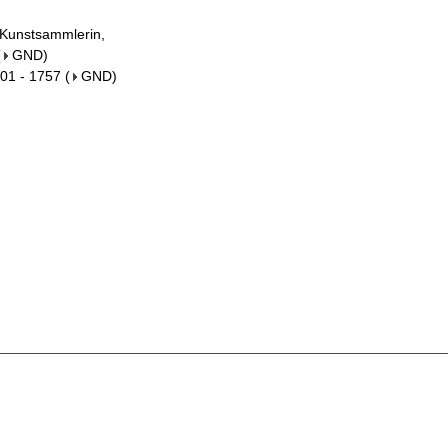
m
 Kunstsammlerin,
(
GND
)
701 - 1757
(
GND
)