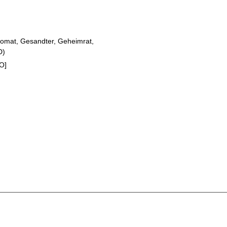
plomat, Gesandter, Geheimrat,
D
)
O]