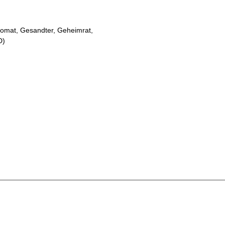
plomat, Gesandter, Geheimrat,
D
)