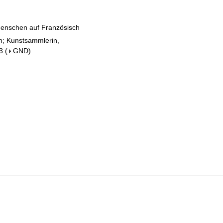
Menschen auf Französisch
in; Kunstsammlerin,
3
(
GND
)