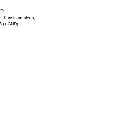
 cm
in; Kunstsammlerin,
3
(
GND
)