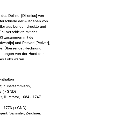
des Dellinei [Dillenius] von
terschiede der Ausgaben von
dler aus London druckte und
Goll verschickte mit der
763 zusammen mit den
ard[s] und Petiveri [Petiver],
tte. Übersendet Rechnung.
ichnungen von der Hand der
 des Lobs waren.
enthalten
in; Kunstsammlerin,
3
(
GND
)
, Illustrator, 1684 - 1747
 - 1773
(
GND
)
Agent, Sammler, Zeichner,