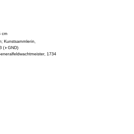
,5 cm
in; Kunstsammlerin,
3
(
GND
)
eneralfeldwachtmeister, 1734