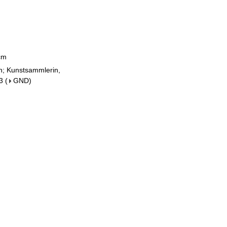
 cm
in; Kunstsammlerin,
3
(
GND
)