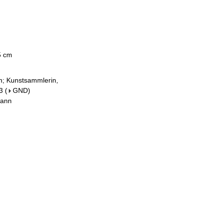
,5 cm
in; Kunstsammlerin,
3
(
GND
)
mann