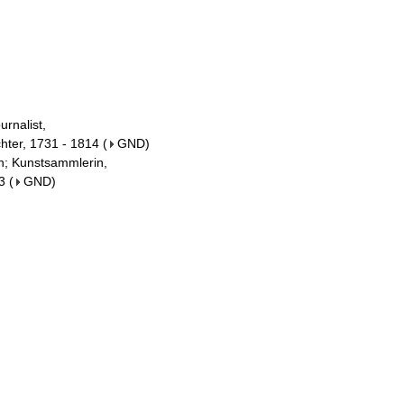
urnalist,
chter, 1731 - 1814
(
GND
)
in; Kunstsammlerin,
3
(
GND
)