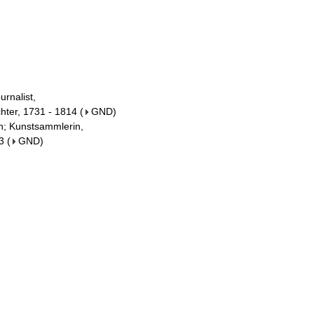
urnalist,
chter, 1731 - 1814
(
GND
)
in; Kunstsammlerin,
3
(
GND
)