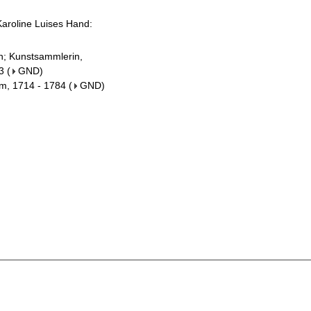
Karoline Luises Hand:
in; Kunstsammlerin,
3
(
GND
)
om, 1714 - 1784
(
GND
)