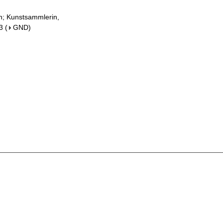
in; Kunstsammlerin,
3
(
GND
)