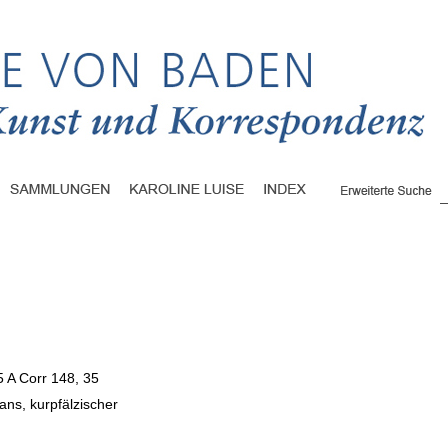
5 A Corr 148, 35
ns, kurpfälzischer