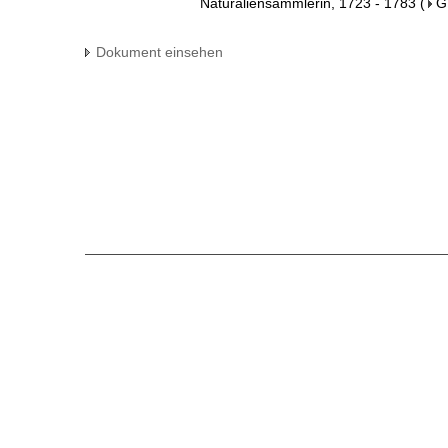
Naturaliensammlerin, 1723 - 1783
(
G
Dokument einsehen