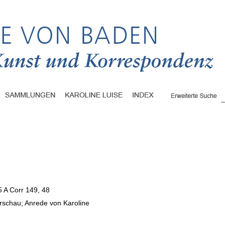
5 A Corr 149, 48
arschau; Anrede von Karoline