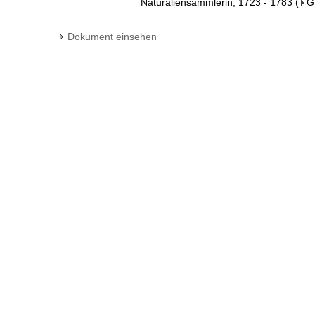
Naturaliensammlerin, 1723 - 1783
(
G
Dokument einsehen