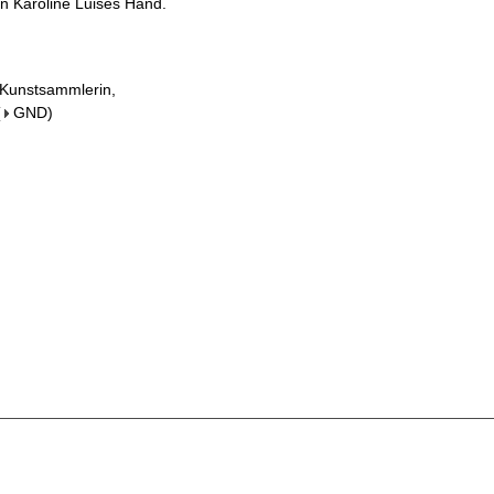
on Karoline Luises Hand.
 Kunstsammlerin,
(
GND
)