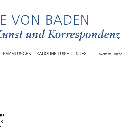
755
58