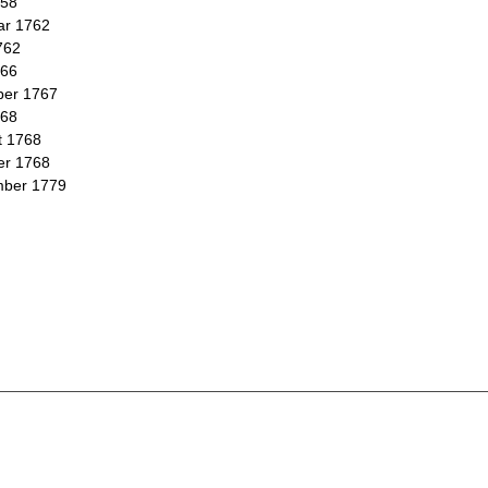
758
ar 1762
762
766
ber 1767
768
t 1768
er 1768
mber 1779