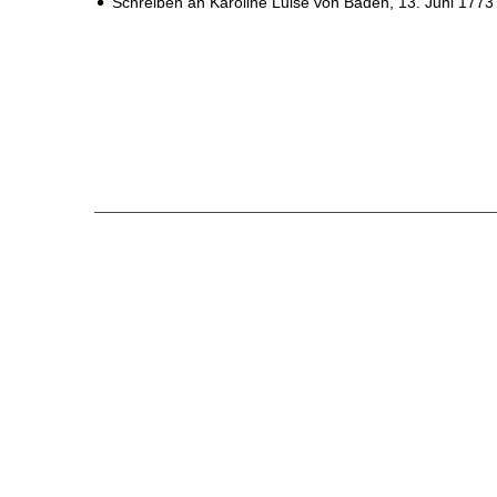
Schreiben an Karoline Luise von Baden,
13. Juni 1773