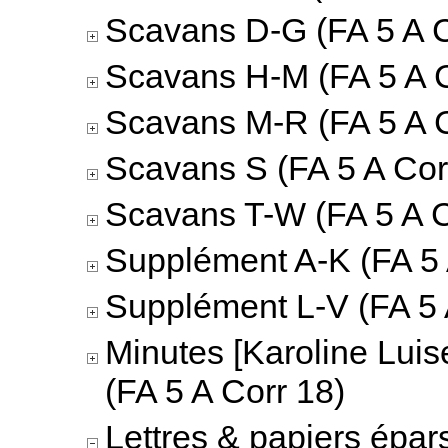
Scavans D-G (FA 5 A C
Scavans H-M (FA 5 A C
Scavans M-R (FA 5 A C
Scavans S (FA 5 A Cor
Scavans T-W (FA 5 A C
Supplément A-K (FA 5 
Supplément L-V (FA 5 
Minutes [Karoline Luis
(FA 5 A Corr 18)
Lettres & papiers épar