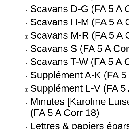
Scavans D-G (FA 5 A C
Scavans H-M (FA 5 A C
Scavans M-R (FA 5 A C
Scavans S (FA 5 A Cor
Scavans T-W (FA 5 A C
Supplément A-K (FA 5 
Supplément L-V (FA 5 
Minutes [Karoline Luis
(FA 5 A Corr 18)
Lettres & papiers épar