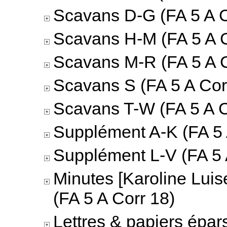
Scavans D-G (FA 5 A C
Scavans H-M (FA 5 A C
Scavans M-R (FA 5 A C
Scavans S (FA 5 A Cor
Scavans T-W (FA 5 A C
Supplément A-K (FA 5 
Supplément L-V (FA 5 
Minutes [Karoline Luis
(FA 5 A Corr 18)
Lettres & papiers épar