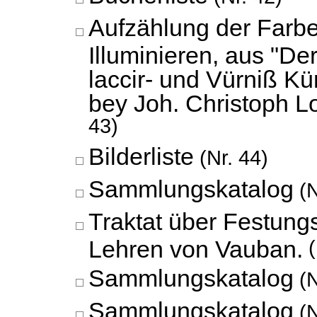
Aufzählung der Farb
Illuminieren, aus "De
laccir- und Vürniß K
bey Joh. Christoph L
43)
Bilderliste
(Nr. 44)
Sammlungskatalog
(N
Traktat über Festung
Lehren von Vauban.
(
Sammlungskatalog
(N
Sammlungskatalog
(N