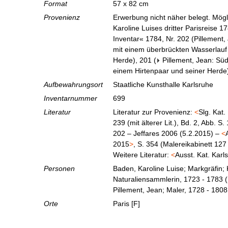
Format
57 x 82 cm
Provenienz
Erwerbung nicht näher belegt. Mög
Karoline Luises dritter Parisreise 
Inventar« 1784, Nr. 202 (Pillement,
mit einem überbrückten Wasserlauf 
Herde), 201 (
Pillement, Jean: Süd
einem Hirtenpaar und seiner Herde
Aufbewahrungsort
Staatliche Kunsthalle Karlsruhe
Inventarnummer
699
Literatur
Literatur zur Provenienz:
<
Slg. Kat.
239 (mit älterer Lit.), Bd. 2, Abb. S
202 – Jeffares 2006 (5.2.2015) –
<
2015
>
, S. 354 (Malereikabinett 127
Weitere Literatur:
<
Ausst. Kat. Karl
Personen
Baden, Karoline Luise; Markgräfin;
Naturaliensammlerin, 1723 - 1783
(
Pillement, Jean; Maler, 1728 - 1808
Orte
Paris [F]