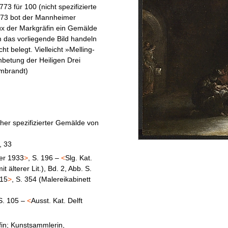
773 für 100 (nicht spezifizierte
773 bot der Mannheimer
x der Markgräfin ein Gemälde
 das vorliegende Bild handeln
ht belegt. Vielleicht »Melling-
nbetung der Heiligen Drei
embrandt)
äher spezifizierter Gemälde von
, 33
er 1933
>
, S. 196 –
<
Slg. Kat.
it älterer Lit.), Bd. 2, Abb. S.
015
>
, S. 354 (Malereikabinett
 S. 105 –
<
Ausst. Kat. Delft
fin; Kunstsammlerin,