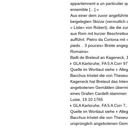
appartiennent a un particulier q
ensemble […].«
Aus einer dem zuvor angeführten 
beigelegten Skizze (vermutlich
» Liste« von Robert), die die 
aus Rom mit kurzer Beschreibu
aufführt. Pietro da Cortona mit
pieds .. 3 pouces« Breite ange
Romains«
Bailli de Breteuil an Kageneck,
GLA Karlsruhe, FA 5 A Corr 97
Quelle im Wortlaut siehe
Alle
Bacchus tröstet die von Theseu
Kageneck hat Breteuil das Inte
angebotenen Gemälden übermitt
eines Grafen Cardelli stammen 
Luise, 19.10.1765
GLA Karlsruhe, FA 5 A Corr 7,
Quelle im Wortlaut siehe
Alle
Bacchus tröstet die von Theseu
ursprünglich angebotenen Gemä