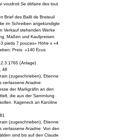
ui voudroit Se défaire des tout
Brief des Bailli de Breteuil
 die im Schreiben angekündigte
zum Verkauf stehenden Werke
ng, Maßen und Kaufpreisen
 »3 pieds 7 pouces« Höhe x »4
geben; Preis: »140 Ecus
 12.3.1765 (Anlage)
, 48
grain (zugeschrieben), Etienne:
s verlassene Ariadne
:
resse der Markgräfin an den
elt, die aus der Sammlung
sollen. Kageneck an Karoline
 81
grain (zugeschrieben), Etienne:
s verlassene Ariadne
: Von den
lden sind bis auf den Claude