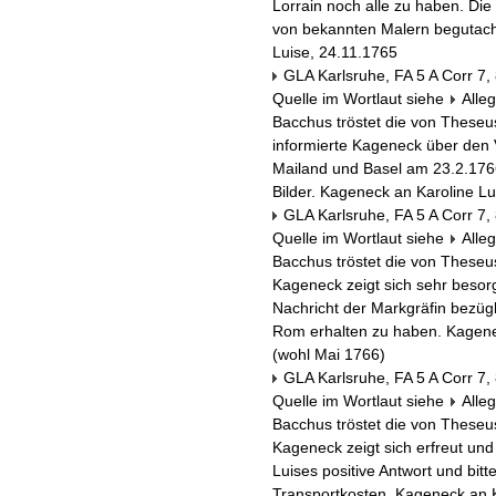
Lorrain noch alle zu haben. D
von bekannten Malern begutach
Luise, 24.11.1765
GLA Karlsruhe, FA 5 A Corr 7,
Quelle im Wortlaut siehe
Alle
Bacchus tröstet die von Theseu
informierte Kageneck über den
Mailand und Basel am 23.2.176
Bilder. Kageneck an Karoline Lu
GLA Karlsruhe, FA 5 A Corr 7,
Quelle im Wortlaut siehe
Alle
Bacchus tröstet die von Theseu
Kageneck zeigt sich sehr besorg
Nachricht der Markgräfin bezüg
Rom erhalten zu haben. Kagenec
(wohl Mai 1766)
GLA Karlsruhe, FA 5 A Corr 7,
Quelle im Wortlaut siehe
Alle
Bacchus tröstet die von Theseu
Kageneck zeigt sich erfreut und 
Luises positive Antwort und bit
Transportkosten. Kageneck an K