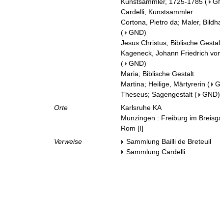
Kunstsammler, 1725-1785
(
G
Cardelli; Kunstsammler
Cortona, Pietro da; Maler, Bildh
(
GND
)
Jesus Christus; Biblische Gestal
Kageneck, Johann Friedrich von
(
GND
)
Maria; Biblische Gestalt
Martina; Heilige, Märtyrerin
(
Theseus; Sagengestalt
(
GND
)
Orte
Karlsruhe KA
Munzingen : Freiburg im Breis
Rom [I]
Verweise
Sammlung Bailli de Breteuil
Sammlung Cardelli