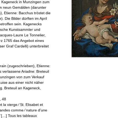
n Kageneck in Munzingen zum
von neun Gemälden (darunter
), Etienne: Bacchus tröstet die
e
). Die Bilder dürften im April
getroffen sein. Kagenecks
sische Kunstsammler und
Jacques-Laure Le Tonnelier,
März 1765 das Angebot eines
er Graf Cardelli) unterbreitet
grain (zugeschrieben), Etienne:
s verlassene Ariadne
: Breteuil
Munzingen von zum Verkauf
Luise aus einer nicht näher
. Breteuil an Kageneck,
, 48
 la vierge ∕ St. Elisabet et
grandes comme ∕ nature d’une
 ∕ […] Tous les tableaux