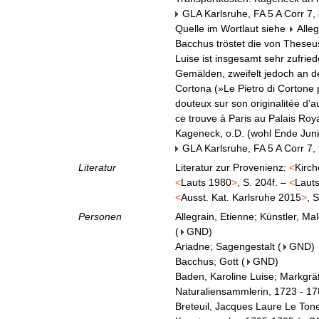
GLA Karlsruhe, FA 5 A Corr 7,
Quelle im Wortlaut siehe
Alle
Bacchus tröstet die von Theseu
Luise ist insgesamt sehr zufri
Gemälden, zweifelt jedoch an de
Cortona (»Le Pietro di Cortone 
douteux sur son originalitée d’
ce trouve à Paris au Palais Roya
Kageneck, o.D. (wohl Ende Juni∕
GLA Karlsruhe, FA 5 A Corr 7,
Literatur
Literatur zur Provenienz:
<
Kirch
<
Lauts 1980
>
, S. 204f. –
<
Laut
<
Ausst. Kat. Karlsruhe 2015
>
, 
Personen
Allegrain, Etienne; Künstler, Ma
(
GND
)
Ariadne; Sagengestalt
(
GND
)
Bacchus; Gott
(
GND
)
Baden, Karoline Luise; Markgrä
Naturaliensammlerin, 1723 - 1
Breteuil, Jacques Laure Le Tone