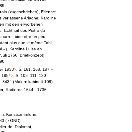
 89
grain (zugeschrieben), Etienne:
s verlassene Ariadne
: Karoline
eden mit den erworbenen
r Echtheit des Pietro da
pourroit bien etre un peu
autant plus que le même Tabl.
l.«). Karoline Luise an
Juli 1766; Briefkonzept)
 90
er 1933
>
, S. 161, 168, 197 –
s 1984
>
, S. 108–111, 120 –
S. 343f. (Malereikabinett 109)
ler, Radierer, 1644 - 1736
fin; Kunstsammlerin,
783
(
GND
)
lier de; Diplomat,