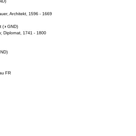
ND
)
auer, Architekt, 1596 - 1669
t
(
GND
)
; Diplomat, 1741 - 1800
GND
)
gau FR