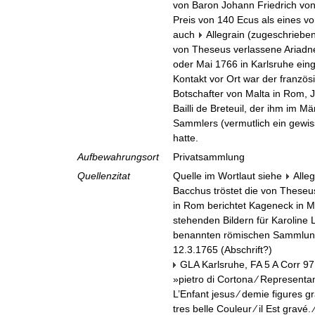
von Baron Johann Friedrich vo
Preis von 140 Ecus als eines 
auch
Allegrain (zugeschrieben
von Theseus verlassene Ariadn
oder Mai 1766 in Karlsruhe ein
Kontakt vor Ort war der franzö
Botschafter von Malta in Rom, 
Bailli de Breteuil, der ihm im 
Sammlers (vermutlich ein gewiss
hatte.
Aufbewahrungsort
Privatsammlung
Quellenzitat
Quelle im Wortlaut siehe
Alle
Bacchus tröstet die von Theseu
in Rom berichtet Kageneck in 
stehenden Bildern für Karoline 
benannten römischen Sammlung
12.3.1765 (Abschrift?)
GLA Karlsruhe, FA 5 A Corr 97
»pietro di Cortona ∕ Representant
L’Enfant jesus ∕ demie figures 
tres belle Couleur ∕ il Est gravé.