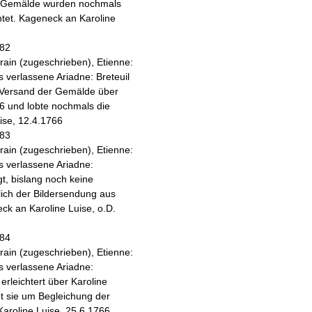
ie Gemälde wurden nochmals
tet. Kageneck an Karoline
 82
grain (zugeschrieben), Etienne:
s verlassene Ariadne
: Breteuil
 Versand der Gemälde über
6 und lobte nochmals die
ise, 12.4.1766
 83
grain (zugeschrieben), Etienne:
s verlassene Ariadne
:
t, bislang noch keine
lich der Bildersendung aus
k an Karoline Luise, o.D.
 84
grain (zugeschrieben), Etienne:
s verlassene Ariadne
:
erleichtert über Karoline
tet sie um Begleichung der
aroline Luise, 25.6.1766