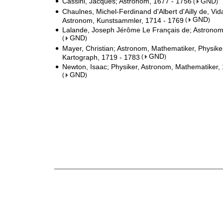
Cassini, Jacques; Astronom, 1677 - 1756
GND
(
)
Chaulnes, Michel-Ferdinand d'Albert d'Ailly de, Vi
GND
Astronom, Kunstsammler, 1714 - 1769
(
)
Lalande, Joseph Jérôme Le Français de; Astronom
GND
(
)
Mayer, Christian; Astronom, Mathematiker, Physiker
GND
Kartograph, 1719 - 1783
(
)
Newton, Isaac; Physiker, Astronom, Mathematiker,
GND
(
)