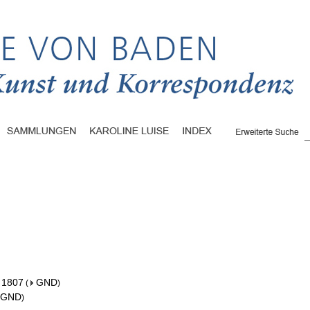
- 1807
GND
(
)
GND
)