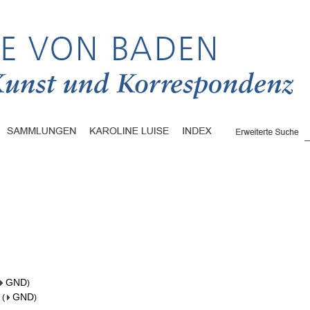
GND
)
GND
(
)