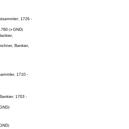
stsammler; 1726 -
 1780
GND
(
)
ankier,
ichner, Bankier,
sammler, 1710 -
Bankier, 1703 -
GND
)
GND
)