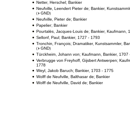
Netter, Herschel; Bankier
Neufville, Leendert Pieter de; Bankier, Kunstsamml
GND
(
)
Neufville, Pieter de; Bankier
Papelier; Bankier
Pourtalès, Jacques-Louis de; Bankier, Kaufmann, 
Sellonf, Paul; Bankier, 1727 - 1793
Tronchin, François; Dramatiker, Kunstsammler, Ban
GND
(
)
Türckheim, Johann von; Kaufmann, Bankier, 1707 
Verbrugge von Freyhoff, Gijsbert Antwerpen; Kaufm
1778
Weyl, Jakob Baruch; Bankier, 1703 - 1775
Wolff de Neufville, Balthasar de; Bankier
Wolff de Neufville, David de; Bankier