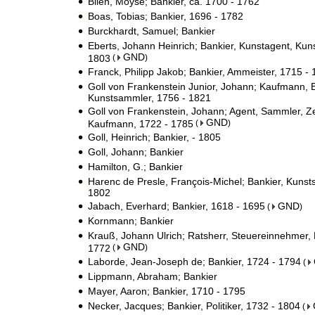
Blien, Moyse; Bankier, ca. 1700 - 1762
Boas, Tobias; Bankier, 1696 - 1782
Burckhardt, Samuel; Bankier
Eberts, Johann Heinrich; Bankier, Kunstagent, Kun
GND
1803
(
)
Franck, Philipp Jakob; Bankier, Ammeister, 1715 -
Goll von Frankenstein Junior, Johann; Kaufmann, B
Kunstsammler, 1756 - 1821
Goll von Frankenstein, Johann; Agent, Sammler, Ze
GND
Kaufmann, 1722 - 1785
(
)
Goll, Heinrich; Bankier, - 1805
Goll, Johann; Bankier
Hamilton, G.; Bankier
Harenc de Presle, François-Michel; Bankier, Kunst
1802
Jabach, Everhard; Bankier, 1618 - 1695
GND
(
)
Kornmann; Bankier
Krauß, Johann Ulrich; Ratsherr, Steuereinnehmer, 
GND
1772
(
)
Laborde, Jean-Joseph de; Bankier, 1724 - 1794
(
Lippmann, Abraham; Bankier
Mayer, Aaron; Bankier, 1710 - 1795
Necker, Jacques; Bankier, Politiker, 1732 - 1804
(