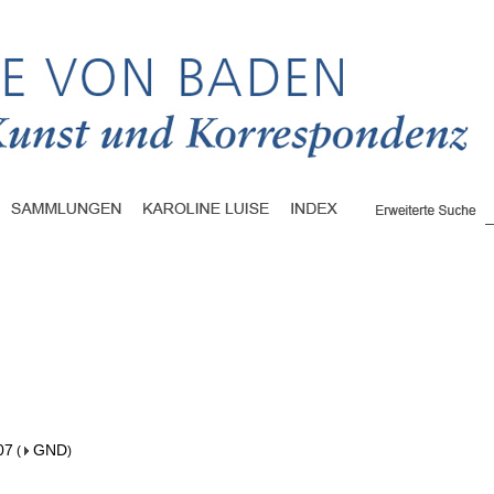
07
GND
(
)