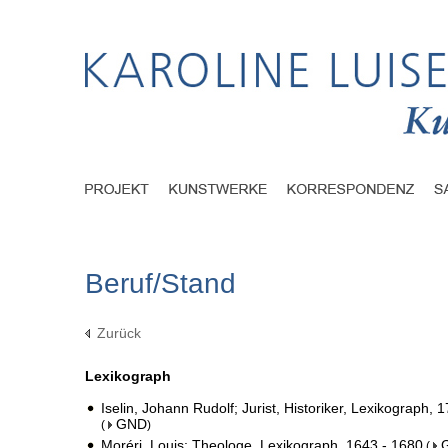
Beruf/Stand
Zurück
Lexikograph
Iselin, Johann Rudolf; Jurist, Historiker, Lexikograph, 
GND
(
)
Moréri, Louis; Theologe, Lexikograph, 1643 - 1680
(