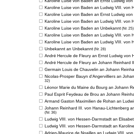
Karoline Luise von Baden an Ernst Ludwig vo
Karoline Luise von Baden an Ludwig VIII. von
Karoline Luise von Baden an Ernst Ludwig vo
Karoline Luise von Baden an Ludwig VIII. von
Karoline Luise von Baden an Unbekannt
(Nr. 25)
Karoline Luise von Baden an Ludwig VIII. von
Karoline Luise von Baden an Ludwig VIII. von
Unbekannt an Unbekannt
(Nr. 28)
André Hercule de Fleury an Ernst Ludwig von
André Hercule de Fleury an Johann Reinhard I
Germain Louis de Chauvelin an Johann Reinhar
Nicolas-Prosper Bauyn d'Angervilliers an Joha
32)
Léonor Marie du Maine du Bourg an Johann Re
Paul Esprit Feydeau de Brou an Johann Reinha
Armand Gaston Maximilien de Rohan an Ludwig
Johann Reinhard III. von Hanau-Lichtenberg 
(Nr. 36)
Ludwig VIII. von Hessen-Darmstadt an Elisabet
Ludwig VIII. von Hessen-Darmstadt an Karolin
Adrien-Maurice de Noailles an Ludwig VIII. v