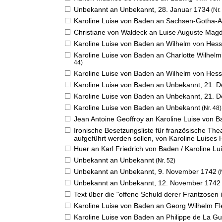
Unbekannt an Unbekannt,
28. Januar 1734
(Nr.
Karoline Luise von Baden an Sachsen-Gotha-A
Christiane von Waldeck an Luise Auguste Ma
Karoline Luise von Baden an Wilhelm von Hesse
Karoline Luise von Baden an Charlotte Wilhelm
44)
Karoline Luise von Baden an Wilhelm von Hesse
Karoline Luise von Baden an Unbekannt,
21. 
Karoline Luise von Baden an Unbekannt,
21. 
Karoline Luise von Baden an Unbekannt
(Nr. 48)
Jean Antoine Geoffroy an Karoline Luise von 
Ironische Besetzungsliste für französische Th
aufgeführt werden sollen, von Karoline Luises 
Huer an Karl Friedrich von Baden / Karoline L
Unbekannt an Unbekannt
(Nr. 52)
Unbekannt an Unbekannt,
9. November 1742
(N
Unbekannt an Unbekannt,
12. November 1742
Text über die "offene Schuld derer Frantzosen
Karoline Luise von Baden an Georg Wilhelm F
Karoline Luise von Baden an Philippe de La G