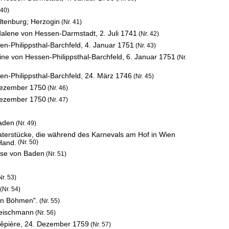
 40)
ltenburg; Herzogin
(Nr. 41)
gdalene von Hessen-Darmstadt,
2. Juli 1741
(Nr. 42)
n-Philippsthal-Barchfeld,
4. Januar 1751
(Nr. 43)
ine von Hessen-Philippsthal-Barchfeld,
6. Januar 1751
(Nr.
n-Philippsthal-Barchfeld,
24. März 1746
(Nr. 45)
Dezember 1750
(Nr. 46)
Dezember 1750
(Nr. 47)
Baden
(Nr. 49)
eaterstücke, die während des Karnevals am Hof in Wien
Hand.
(Nr. 50)
uise von Baden
(Nr. 51)
r. 53)
(Nr. 54)
 in Böhmen".
(Nr. 55)
leischmann
(Nr. 56)
uêpière,
24. Dezember 1759
(Nr. 57)