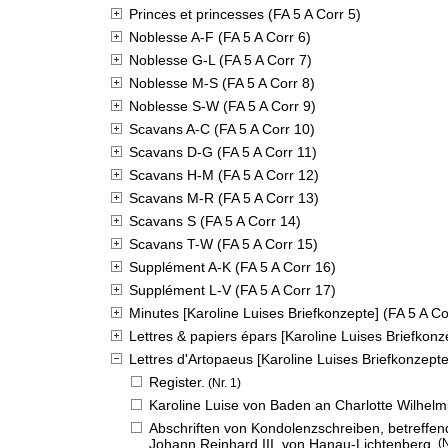
Princes et princesses (FA 5 A Corr 5)
Noblesse A-F (FA 5 A Corr 6)
Noblesse G-L (FA 5 A Corr 7)
Noblesse M-S (FA 5 A Corr 8)
Noblesse S-W (FA 5 A Corr 9)
Scavans A-C (FA 5 A Corr 10)
Scavans D-G (FA 5 A Corr 11)
Scavans H-M (FA 5 A Corr 12)
Scavans M-R (FA 5 A Corr 13)
Scavans S (FA 5 A Corr 14)
Scavans T-W (FA 5 A Corr 15)
Supplément A-K (FA 5 A Corr 16)
Supplément L-V (FA 5 A Corr 17)
Minutes [Karoline Luises Briefkonzepte] (FA 5 A Co
Lettres & papiers épars [Karoline Luises Briefkonz
Lettres d'Artopaeus [Karoline Luises Briefkonzepte
Register.
(Nr. 1)
Karoline Luise von Baden an Charlotte Wilhelm
Abschriften von Kondolenzschreiben, betreffen
Johann Reinhard III. von Hanau-Lichtenberg.
(N