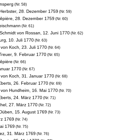
ensperg
(Nr. 58)
 Herbster,
28. Dezember 1759
(Nr. 59)
uêpière,
28. Dezember 1759
(Nr. 60)
leischmann
(Nr. 61)
l Schmidt von Rossan,
12. Juni 1770
(Nr. 62)
urg,
10. Juli 1770
(Nr. 63)
t von Koch,
23. Juli 1770
(Nr. 64)
Treuer,
9. Februar 1770
(Nr. 65)
uêpière
(Nr. 66)
anuar 1770
(Nr. 67)
t von Koch,
31. Januar 1770
(Nr. 68)
Eberts,
26. Februar 1770
(Nr. 69)
pp von Hundheim,
16. Mai 1770
(Nr. 70)
Eberts,
24. März 1770
(Nr. 71)
chel,
27. März 1770
(Nr. 72)
 Düben,
15. August 1769
(Nr. 73)
rz 1769
(Nr. 74)
ai 1769
(Nr. 75)
uez,
31. März 1769
(Nr. 76)