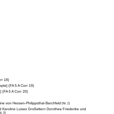
rr 18)
epte] (FA 5 A Corr 19)
] (FA 5 A Corr 20)
ine von Hessen-Philippsthal-Barchfeld
(Nr. 2)
d Karoline Luises Großeltern Dorothea Friederike und
r. 3)