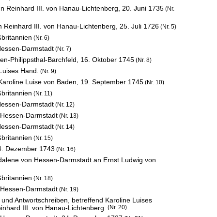
 Reinhard III. von Hanau-Lichtenberg,
20. Juni 1735
(Nr.
 Reinhard III. von Hanau-Lichtenberg,
25. Juli 1726
(Nr. 5)
britannien
(Nr. 6)
 Hessen-Darmstadt
(Nr. 7)
n-Philippsthal-Barchfeld,
16. Oktober 1745
(Nr. 8)
 Luises Hand.
(Nr. 9)
Karoline Luise von Baden,
19. September 1745
(Nr. 10)
britannien
(Nr. 11)
 Hessen-Darmstadt
(Nr. 12)
n Hessen-Darmstadt
(Nr. 13)
 Hessen-Darmstadt
(Nr. 14)
britannien
(Nr. 15)
4. Dezember 1743
(Nr. 16)
gdalene von Hessen-Darmstadt an Ernst Ludwig von
britannien
(Nr. 18)
n Hessen-Darmstadt
(Nr. 19)
und Antwortschreiben, betreffend Karoline Luises
nhard III. von Hanau-Lichtenberg.
(Nr. 20)