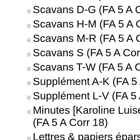
Scavans D-G (FA 5 A C
Scavans H-M (FA 5 A C
Scavans M-R (FA 5 A C
Scavans S (FA 5 A Cor
Scavans T-W (FA 5 A C
Supplément A-K (FA 5 
Supplément L-V (FA 5 
Minutes [Karoline Luis
(FA 5 A Corr 18)
Lettres & papiers épar