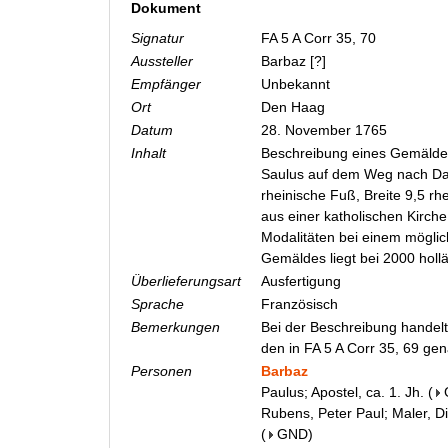
Dokument
Signatur
FA 5 A Corr 35, 70
Aussteller
Barbaz [?]
Empfänger
Unbekannt
Ort
Den Haag
Datum
28. November 1765
Inhalt
Beschreibung eines Gemälde
Saulus auf dem Weg nach Dam
rheinische Fuß, Breite 9,5 r
aus einer katholischen Kirch
Modalitäten bei einem möglic
Gemäldes liegt bei 2000 hol
Überlieferungsart
Ausfertigung
Sprache
Französisch
Bemerkungen
Bei der Beschreibung handelt
den in FA 5 A Corr 35, 69 g
Personen
Barbaz
Paulus; Apostel, ca. 1. Jh.
(
Rubens, Peter Paul; Maler, D
(
GND
)