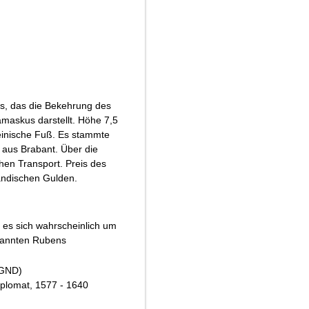
s, das die Bekehrung des
askus darstellt. Höhe 7,5
heinische Fuß. Es stammte
e aus Brabant. Über die
hen Transport. Preis des
ländischen Gulden.
 es sich wahrscheinlich um
enannten Rubens
GND
)
iplomat, 1577 - 1640