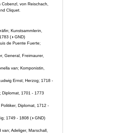
 Cobenzl, von Reischach,
nd Cliquet.
räfin; Kunstsammlerin,
 1783
(
GND
)
uis de Puente Fuerte;
er, General, Freimaurer,
onella van; Komponistin,
udwig Ernst; Herzog; 1718 -
; Diplomat, 1701 - 1773
Politiker, Diplomat, 1712 -
nig; 1749 - 1808
(
GND
)
van; Adeliger, Marschall,