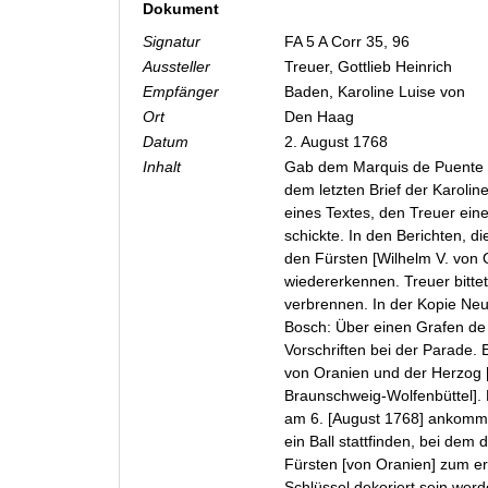
Dokument
Signatur
FA 5 A Corr 35, 96
Aussteller
Treuer, Gottlieb Heinrich
Empfänger
Baden, Karoline Luise von
Ort
Den Haag
Datum
2. August 1768
Inhalt
Gab dem Marquis de Puente 
dem letzten Brief der Karolin
eines Textes, den Treuer ein
schickte. In den Berichten, d
den Fürsten [Wilhelm V. von 
wiedererkennen. Treuer bittet
verbrennen. In der Kopie Neu
Bosch: Über einen Grafen de
Vorschriften bei der Parade.
von Oranien und der Herzog 
Braunschweig-Wolfenbüttel]. 
am 6. [August 1768] ankomme
ein Ball stattfinden, bei de
Fürsten [von Oranien] zum e
Schlüssel dekoriert sein wer