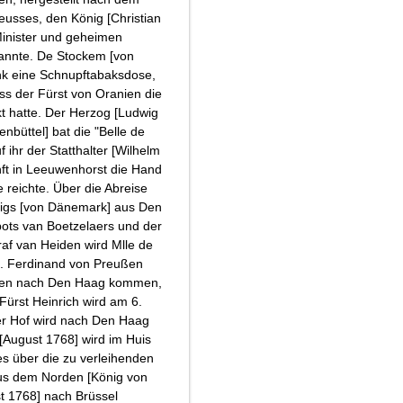
eusses, den König [Christian
 Minister und geheimen
nannte. De Stockem [von
nk eine Schnupftabaksdose,
ass der Fürst von Oranien die
kt hatte. Der Herzog [Ludwig
büttel] bat die "Belle de
 ihr der Statthalter [Wilhelm
nft in Leeuwenhorst die Hand
 reichte. Über die Abreise
nigs [von Dänemark] aus Den
ts van Boetzelaers und der
raf van Heiden wird Mlle de
. Ferdinand von Preußen
rden nach Den Haag kommen,
 Fürst Heinrich wird am 6.
r Hof wird nach Den Haag
 [August 1768] wird im Huis
es über die zu verleihenden
aus dem Norden [König von
t 1768] nach Brüssel