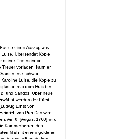
Fuerte einen Auszug aus
e Luise. Übersendet Kopie
er seiner Freundinnen
ie Treuer vorlagen, kann er
Oranien] nur schwer
 Karoline Luise, die Kopie zu
igkeiten aus dem Huis ten
 B. und Sandoz. Über neue
 Erwähnt werden der Fürst
[Ludwig Ernst von
Heinrich von Preußen wird
n. Am 8. [August 1768] wird
m die Kammerherren des
rsten Mal mit einem goldenen
den, hergestellt nach dem