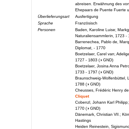
abreisen. Erwähnung des von
Ehepaars de Puente Fuerte u
Überlieferungsart
Ausfertigung
Sprache
Französisch
Personen
Baden, Karoline Luise; Markg
Naturaliensammlerin, 1723 -
Barrenechea, Pablo de, Marq
Diplomat, - 1770
Boetzelaer, Carel van; Adelig
1727 - 1803
(
GND
)
Boetzelaer, Josina Anna Petr
1733 - 1797
(
GND
)
Braunschweig-Wolfenbüttel, L
1788
(
GND
)
Cheusses, Frédéric Henry de
Cliquet
Cobenzl, Johann Karl Philipp; 
1770
(
GND
)
Dänemark, Christian VII.; Kö
Hastings
Heiden Reinestein, Sigismund 