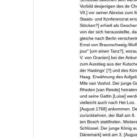
Vorbild desjenigen des de Ch
VII.] vor seiner Abreise zum
Staats- und Konferenzrat er
Stöcken?] erhielt als Gesche
von der sich herausstellte, d
gleiche nach Berlin verschen
Ernst von Braunschweig-Wolfen
jour" [um einen Tanz?], worauf
V. von Oranien] bei der Anku
zum Ausstieg aus der Kutsche
der Hastings' [?] und des Kö
Haag. Erwähnung des Aufgebo
Mlle van Voshol. Der junge G
Rheden [van Reede] heiraten
und seine Gattin [Luise] we
vielleicht auch nach Het Loo.
[August 1768] ankommen. De
zurückkehren, der Ball am 8.
ten Bosch stattfinden. Weiter
Schlüssel. Der junge König 
Dänemark] wird am 3. [Augus