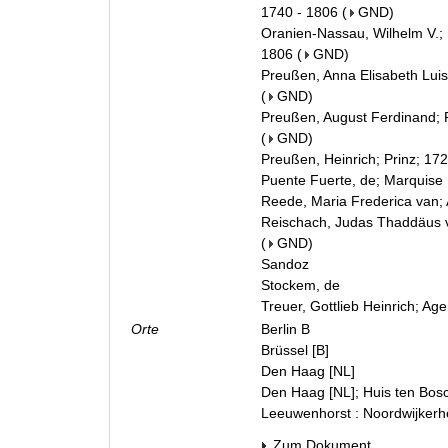
1740 - 1806
(
GND
)
Oranien-Nassau, Wilhelm V.; F
1806
(
GND
)
Preußen, Anna Elisabeth Luis
(
GND
)
Preußen, August Ferdinand; P
(
GND
)
Preußen, Heinrich; Prinz; 17
Puente Fuerte, de; Marquise
Reede, Maria Frederica van; 
Reischach, Judas Thaddäus v
(
GND
)
Sandoz
Stockem, de
Treuer, Gottlieb Heinrich; Age
Orte
Berlin B
Brüssel [B]
Den Haag [NL]
Den Haag [NL]; Huis ten Bos
Leeuwenhorst : Noordwijkerho
Zum Dokument