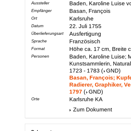
Baden, Karoline Luise 
Aussteller
Basan, François
Empfänger
Karlsruhe
Ort
22. Juli 1755
Datum
Ausfertigung
Überlieferungsart
Französisch
Sprache
Höhe ca. 17 cm, Breite 
Format
Baden, Karoline Luise; M
Personen
Kunstsammlerin, Natura
1723 - 1783
(
GND
)
Basan, François; Kupfe
Radierer, Graphiker, Ve
1797
(
GND
)
Karlsruhe KA
Orte
Zum Dokument