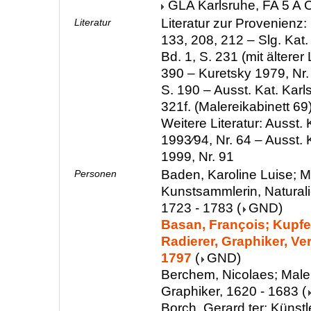
GLA Karlsruhe, FA 5 A C
Literatur zur Provenienz:
Literatur
133, 208, 212 – Slg. Kat.
Bd. 1, S. 231 (mit älterer L
390 – Kuretsky 1979, Nr.
S. 190 – Ausst. Kat. Karl
321f. (Malereikabinett 69
Weitere Literatur: Ausst. 
1993∕94, Nr. 64 – Ausst. 
1999, Nr. 91
Baden, Karoline Luise; M
Personen
Kunstsammlerin, Natural
1723 - 1783
(
GND
)
Basan, François; Kupfe
Radierer, Graphiker, Ver
1797
(
GND
)
Berchem, Nicolaes; Maler
Graphiker, 1620 - 1683
(
Borch, Gerard ter; Künstl