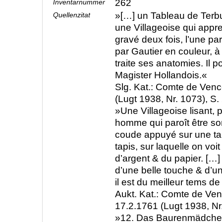
262
Inventarnummer
»[…] un Tableau de Terbu
Quellenzitat
une Villageoise qui apprend
gravé deux fois, l’une par
par Gautier en couleur, à 
traite ses anatomies. Il por
Magister Hollandois.«
Slg. Kat.: Comte de Venc
(Lugt 1938, Nr. 1073), S. 
»Une Villageoise lisant, 
homme qui paroît être son 
coude appuyé sur une ta
tapis, sur laquelle on voit
d’argent & du papier. […
d’une belle touche & d’un
il est du meilleur tems de
Aukt. Kat.: Comte de Venc
17.2.1761 (Lugt 1938, Nr.
»12. Das Baurenmädchen