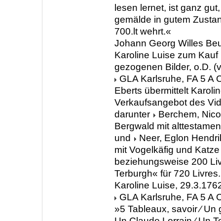
lesen lernet, ist ganz gut
gemälde in gutem Zustand
700.lt wehrt.«
Johann Georg Willes Beu
Karoline Luise zum Kauf 
gezogenen Bilder, o.D. (
GLA Karlsruhe, FA 5 A C
Eberts übermittelt Karoli
Verkaufsangebot des Vi
darunter
Berchem, Nico
Bergwald mit alttestament
und
Neer, Eglon Hendri
mit Vogelkäfig und Katze
beziehungsweise 200 Liv
Terburgh« für 720 Livres
Karoline Luise, 29.3.176
GLA Karlsruhe, FA 5 A C
»5 Tableaux, savoir ∕ Un
Un Claude Lorrain ∕ Un T