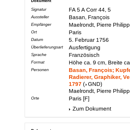
Dokument
FA 5 A Corr 44, 5
Signatur
Basan, François
Aussteller
Maelrondt, Pierre Philip
Empfänger
Paris
Ort
5. Februar 1756
Datum
Ausfertigung
Überlieferungsart
Französisch
Sprache
Höhe ca. 9 cm, Breite c
Format
Basan, François; Kupfe
Personen
Radierer, Graphiker, Ve
1797
(
GND
)
Maelrondt, Pierre Phili
Paris [F]
Orte
Zum Dokument