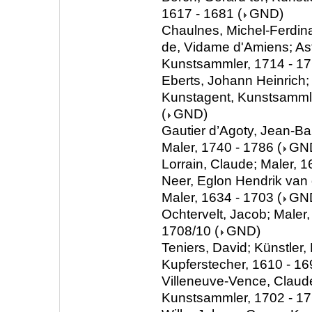
1617 - 1681
(
GND
)
Chaulnes, Michel-Ferdinan
de, Vidame d'Amiens; As
Kunstsammler, 1714 - 1
Eberts, Johann Heinrich;
Kunstagent, Kunstsammle
(
GND
)
Gautier d’Agoty, Jean-Bap
Maler, 1740 - 1786
(
GN
Lorrain, Claude; Maler, 
Neer, Eglon Hendrik van d
Maler, 1634 - 1703
(
GN
Ochtervelt, Jacob; Maler,
1708/10
(
GND
)
Teniers, David; Künstler, 
Kupferstecher, 1610 - 16
Villeneuve-Vence, Claud
Kunstsammler, 1702 - 1