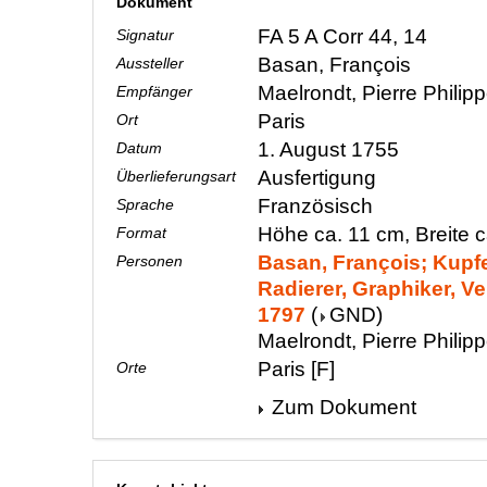
Dokument
FA 5 A Corr 44, 14
Signatur
Basan, François
Aussteller
Maelrondt, Pierre Philip
Empfänger
Paris
Ort
1. August 1755
Datum
Ausfertigung
Überlieferungsart
Französisch
Sprache
Höhe ca. 11 cm, Breite 
Format
Basan, François; Kupfe
Personen
Radierer, Graphiker, Ve
1797
(
GND
)
Maelrondt, Pierre Phili
Paris [F]
Orte
Zum Dokument