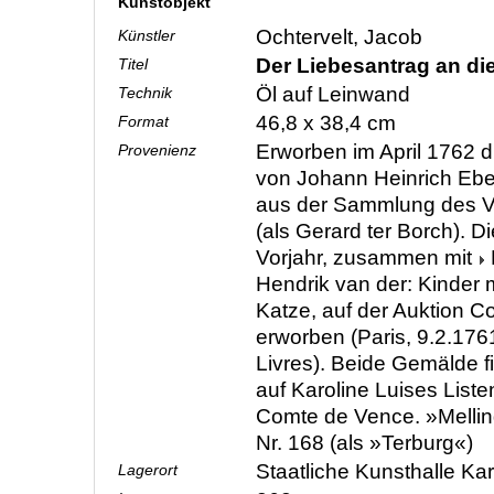
Kunstobjekt
Ochtervelt, Jacob
Künstler
Der Liebesantrag an di
Titel
Öl auf Leinwand
Technik
46,8 x 38,4 cm
Format
Erworben im April 1762 d
Provenienz
von Johann Heinrich Eber
aus der Sammlung des 
(als Gerard ter Borch). D
Vorjahr, zusammen mit
Hendrik van der: Kinder 
Katze
, auf der Auktion 
erworben (Paris, 9.2.1761
Livres). Beide Gemälde f
auf Karoline Luises Liste
Comte de Vence. »Mellin
Nr. 168 (als »Terburg«)
Staatliche Kunsthalle Ka
Lagerort