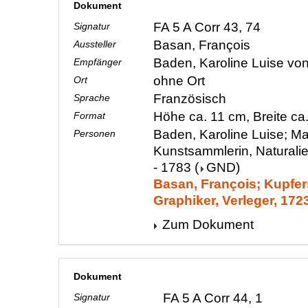
Dokument
FA 5 A Corr 43, 74
Signatur
Basan, François
Aussteller
Baden, Karoline Luise vo
Empfänger
ohne Ort
Ort
Französisch
Sprache
Höhe ca. 11 cm, Breite c
Format
Baden, Karoline Luise; Ma
Personen
Kunstsammlerin, Naturali
- 1783
(
GND
)
Basan, François; Kupfers
Graphiker, Verleger, 172
Zum Dokument
Dokument
FA 5 A Corr 44, 1
Signatur