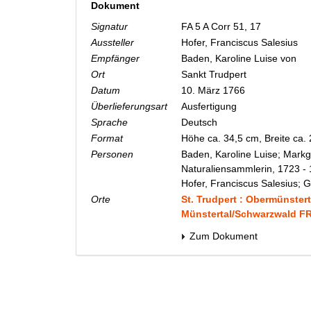
Dokument
Signatur
FA 5 A Corr 51, 17
Aussteller
Hofer, Franciscus Salesius
Empfänger
Baden, Karoline Luise von
Ort
Sankt Trudpert
Datum
10. März 1766
Überlieferungsart
Ausfertigung
Sprache
Deutsch
Format
Höhe ca. 34,5 cm, Breite ca.
Personen
Baden, Karoline Luise; Markg
Naturaliensammlerin, 1723 -
Hofer, Franciscus Salesius; G
Orte
St. Trudpert : Obermünstert
Münstertal/Schwarzwald F
Zum Dokument