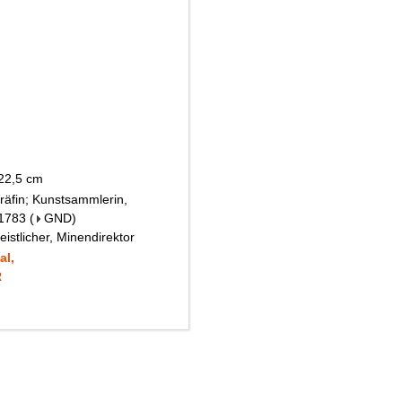
 22,5 cm
räfin; Kunstsammlerin,
 1783
(
GND
)
eistlicher, Minendirektor
al,
R