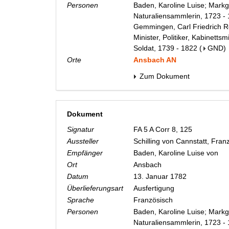
Personen
Baden, Karoline Luise; Markg
Naturaliensammlerin, 1723 -
Gemmingen, Carl Friedrich Re
Minister, Politiker, Kabinetts
Soldat, 1739 - 1822
(
GND
)
Orte
Ansbach AN
Zum Dokument
Dokument
Signatur
FA 5 A Corr 8, 125
Aussteller
Schilling von Cannstatt, Fra
Empfänger
Baden, Karoline Luise von
Ort
Ansbach
Datum
13. Januar 1782
Überlieferungsart
Ausfertigung
Sprache
Französisch
Personen
Baden, Karoline Luise; Markg
Naturaliensammlerin, 1723 -