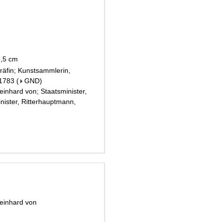
9,5 cm
räfin; Kunstsammlerin,
 1783
(
GND
)
inhard von; Staatsminister,
minister, Ritterhauptmann,
Reinhard von