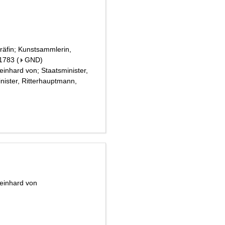
räfin; Kunstsammlerin,
 1783
(
GND
)
inhard von; Staatsminister,
minister, Ritterhauptmann,
Reinhard von