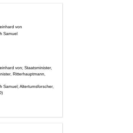
Reinhard von
ich Samuel
inhard von; Staatsminister,
minister, Ritterhauptmann,
h Samuel; Altertumsforscher,
D
)