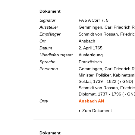
Dokument
Signatur
FA 5 A Corr 7, 5
Aussteller
Gemmingen, Carl Friedrich 
Empfänger
Schmidt von Rossan, Friedr
Ort
Ansbach
Datum
2. April 1765
Überlieferungsart
Ausfertigung
Sprache
Französisch
Personen
Gemmingen, Carl Friedrich Re
Minister, Politiker, Kabinetts
Soldat, 1739 - 1822
(
GND
)
Schmidt von Rossan, Friedric
Diplomat, 1737 - 1796
(
GN
Orte
Ansbach AN
Zum Dokument
Dokument