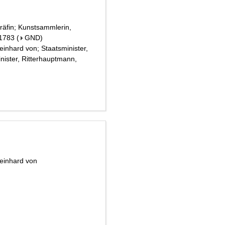
räfin; Kunstsammlerin,
 1783
(
GND
)
inhard von; Staatsminister,
minister, Ritterhauptmann,
Reinhard von