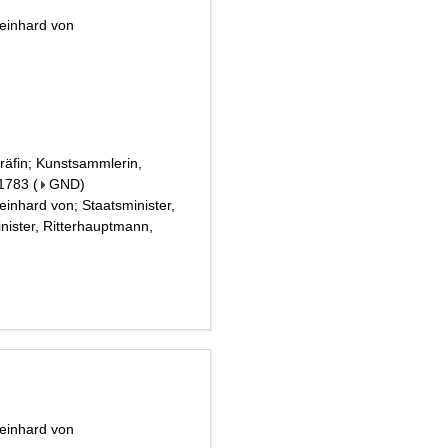
Reinhard von
räfin; Kunstsammlerin,
 1783
(
GND
)
inhard von; Staatsminister,
minister, Ritterhauptmann,
Reinhard von