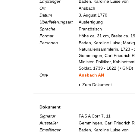
Empfänger
Baden, Karoline Luise von
Ort
Ansbach
Datum
3. August 1770
Überlieferungsart
Ausfertigung
Sprache
Französisch
Format
Höhe ca. 31 cm, Breite ca. 1
Personen
Baden, Karoline Luise; Markg
Naturaliensammlerin, 1723 -
Gemmingen, Carl Friedrich Re
Minister, Politiker, Kabinetts
Soldat, 1739 - 1822
(
GND
)
Orte
Ansbach AN
Zum Dokument
Dokument
Signatur
FA 5 A Corr 7, 11
Aussteller
Gemmingen, Carl Friedrich 
Empfänger
Baden, Karoline Luise von