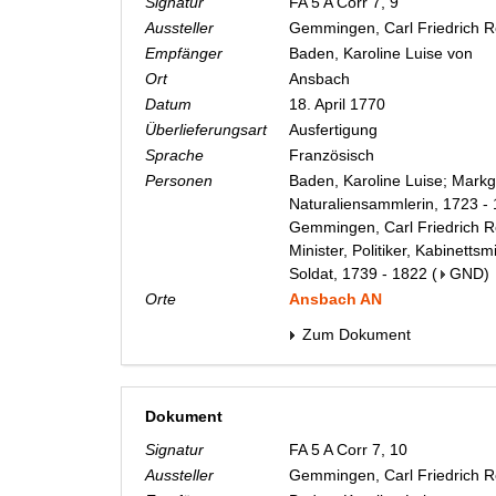
Signatur
FA 5 A Corr 7, 9
Aussteller
Gemmingen, Carl Friedrich 
Empfänger
Baden, Karoline Luise von
Ort
Ansbach
Datum
18. April 1770
Überlieferungsart
Ausfertigung
Sprache
Französisch
Personen
Baden, Karoline Luise; Markg
Naturaliensammlerin, 1723 -
Gemmingen, Carl Friedrich Re
Minister, Politiker, Kabinetts
Soldat, 1739 - 1822
(
GND
)
Orte
Ansbach AN
Zum Dokument
Dokument
Signatur
FA 5 A Corr 7, 10
Aussteller
Gemmingen, Carl Friedrich 