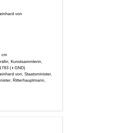
Reinhard von
21 cm
räfin; Kunstsammlerin,
 1783
(
GND
)
inhard von; Staatsminister,
minister, Ritterhauptmann,