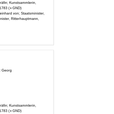
räfin; Kunstsammlerin,
 1783
(
GND
)
inhard von; Staatsminister,
minister, Ritterhauptmann,
nz Georg
räfin; Kunstsammlerin,
 1783
(
GND
)