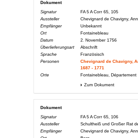
Dokument
Signatur
FA 5 A Corr 65, 105
Aussteller
Chevignard de Chavigny, An
Empfänger
Unbekannt
Ort
Fontainebleau
Datum
2. November 1756
Überlieferungsart
Abschrift
Sprache
Französisch
Personen
Chevignard de Chavigny, A
1687 - 1771
Orte
Fontainebleau, Département 
Zum Dokument
Dokument
Signatur
FA 5 A Corr 65, 106
Aussteller
Schultheiß und Großer Rat d
Empfänger
Chevignard de Chavigny, An