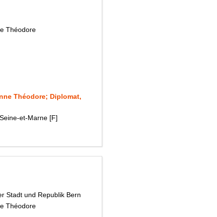
ne Théodore
nne Théodore; Diplomat,
Seine-et-Marne [F]
er Stadt und Republik Bern
ne Théodore