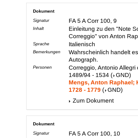
Dokument
FA 5 A Corr 100, 9
Signatur
Einleitung zu den "Note So
Inhalt
Correggio" von Anton Ra
Italienisch
Sprache
Wahrscheinlich handelt e
Bemerkungen
Autograph.
Correggio, Antonio Allegri 
Personen
1489/94 - 1534
(
GND
)
Mengs, Anton Raphael; K
1728 - 1779
(
GND
)
Zum Dokument
Dokument
FA 5 A Corr 100, 10
Signatur