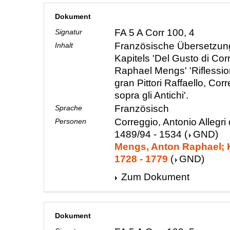
Dokument
FA 5 A Corr 100, 4
Signatur
Französische Übersetzung
Inhalt
Kapitels 'Del Gusto di Cor
Raphael Mengs' 'Riflessioni 
gran Pittori Raffaello, Corr
sopra gli Antichi'.
Französisch
Sprache
Correggio, Antonio Allegri 
Personen
1489/94 - 1534
(
GND
)
Mengs, Anton Raphael; K
1728 - 1779
(
GND
)
Zum Dokument
Dokument