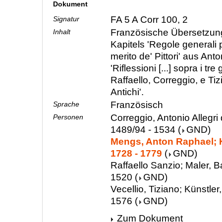
Dokument
FA 5 A Corr 100, 2
Signatur
Französische Übersetzun
Inhalt
Kapitels 'Regole generali 
merito de' Pittori' aus An
'Riflessioni [...] sopra i tre 
Raffaello, Correggio, e Tiz
Antichi'.
Französisch
Sprache
Correggio, Antonio Allegri 
Personen
1489/94 - 1534
(
GND
)
Mengs, Anton Raphael; K
1728 - 1779
(
GND
)
Raffaello Sanzio; Maler, B
1520
(
GND
)
Vecellio, Tiziano; Künstler
1576
(
GND
)
Zum Dokument