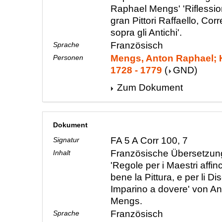
Raphael Mengs' 'Riflessioni 
gran Pittori Raffaello, Corr
sopra gli Antichi'.
Französisch
Sprache
Mengs, Anton Raphael; K
Personen
1728 - 1779
(
GND
)
Zum Dokument
Dokument
FA 5 A Corr 100, 7
Signatur
Französische Übersetzun
Inhalt
'Regole per i Maestri affi
bene la Pittura, e per li Dis
Imparino a dovere' von A
Mengs.
Französisch
Sprache