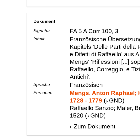
Dokument
FA 5 A Corr 100, 3
Signatur
Französische Übersetzun
Inhalt
Kapitels 'Delle Parti della P
e Difetti di Raffaello' aus
Mengs' 'Riflessioni [...] sop
Raffaello, Correggio, e Tiz
Antichi'.
Französisch
Sprache
Mengs, Anton Raphael; K
Personen
1728 - 1779
(
GND
)
Raffaello Sanzio; Maler, B
1520
(
GND
)
Zum Dokument