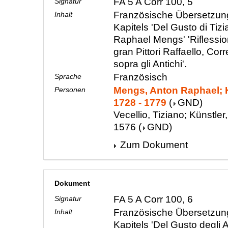
FA 5 A Corr 100, 5
Signatur
Französische Übersetzung
Inhalt
Kapitels 'Del Gusto di Tiz
Raphael Mengs' 'Riflessioni 
gran Pittori Raffaello, Corr
sopra gli Antichi'.
Französisch
Sprache
Mengs, Anton Raphael; K
Personen
1728 - 1779
(
GND
)
Vecellio, Tiziano; Künstler
1576
(
GND
)
Zum Dokument
Dokument
FA 5 A Corr 100, 6
Signatur
Französische Übersetzung
Inhalt
Kapitels 'Del Gusto degli 