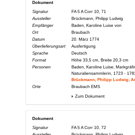
Dokument
Signatur
FA 5 A Corr 10, 71
Aussteller
Brückmann, Philipp Ludwig
Empfänger
Baden, Karoline Luise von
Ort
Braubach
Datum
20. März 1774
Überlieferungsart
Ausfertigung
Sprache
Deutsch
Format
Höhe 33,5 cm, Breite 20,3 cm
Personen
Baden, Karoline Luise; Markgräfi
Naturaliensammlerin, 1723 - 178
Brückmann, Philipp Ludwig; Arz
Orte
Braubach EMS
Zum Dokument
Dokument
Signatur
FA 5 A Corr 10, 72
Aussteller
Brückmann, Philipp Ludwig