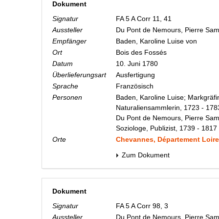
Dokument
Signatur
FA 5 A Corr 11, 41
Aussteller
Du Pont de Nemours, Pierre Sa
Empfänger
Baden, Karoline Luise von
Ort
Bois des Fossés
Datum
10. Juni 1780
Überlieferungsart
Ausfertigung
Sprache
Französisch
Personen
Baden, Karoline Luise; Markgräfi
Naturaliensammlerin, 1723 - 178
Du Pont de Nemours, Pierre Sam
Soziologe, Publizist, 1739 - 1817
Orte
Chevannes, Département Loiret
Zum Dokument
Dokument
Signatur
FA 5 A Corr 98, 3
Aussteller
Du Pont de Nemours, Pierre Sa