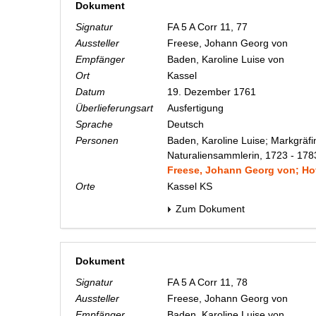
Dokument
Signatur
FA 5 A Corr 11, 77
Aussteller
Freese, Johann Georg von
Empfänger
Baden, Karoline Luise von
Ort
Kassel
Datum
19. Dezember 1761
Überlieferungsart
Ausfertigung
Sprache
Deutsch
Personen
Baden, Karoline Luise; Markgräfi
Naturaliensammlerin, 1723 - 178
Freese, Johann Georg von; Hof
Orte
Kassel KS
Zum Dokument
Dokument
Signatur
FA 5 A Corr 11, 78
Aussteller
Freese, Johann Georg von
Empfänger
Baden, Karoline Luise von