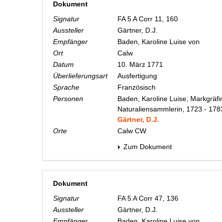
Dokument
Signatur
FA 5 A Corr 11, 160
Aussteller
Gärtner, D.J.
Empfänger
Baden, Karoline Luise von
Ort
Calw
Datum
10. März 1771
Überlieferungsart
Ausfertigung
Sprache
Französisch
Personen
Baden, Karoline Luise; Markgräfi
Naturaliensammlerin, 1723 - 178
Gärtner, D.J.
Orte
Calw CW
Zum Dokument
Dokument
Signatur
FA 5 A Corr 47, 136
Aussteller
Gärtner, D.J.
Empfänger
Baden, Karoline Luise von