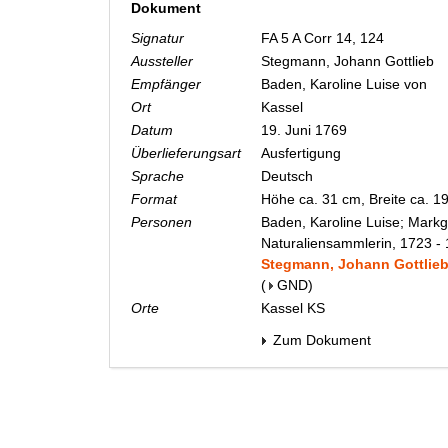
Dokument
Signatur
FA 5 A Corr 14, 124
Aussteller
Stegmann, Johann Gottlieb
Empfänger
Baden, Karoline Luise von
Ort
Kassel
Datum
19. Juni 1769
Überlieferungsart
Ausfertigung
Sprache
Deutsch
Format
Höhe ca. 31 cm, Breite ca. 1
Personen
Baden, Karoline Luise; Markg
Naturaliensammlerin, 1723 -
Stegmann, Johann Gottlieb;
(
GND
)
Orte
Kassel KS
Zum Dokument