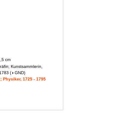
9,5 cm
räfin; Kunstsammlerin,
 1783
(
GND
)
 Physiker, 1725 - 1795