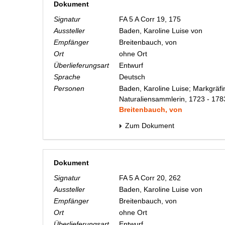
Dokument
Signatur
FA 5 A Corr 19, 175
Aussteller
Baden, Karoline Luise von
Empfänger
Breitenbauch, von
Ort
ohne Ort
Überlieferungsart
Entwurf
Sprache
Deutsch
Personen
Baden, Karoline Luise; Markgräfi
Naturaliensammlerin, 1723 - 178
Breitenbauch, von
Zum Dokument
Dokument
Signatur
FA 5 A Corr 20, 262
Aussteller
Baden, Karoline Luise von
Empfänger
Breitenbauch, von
Ort
ohne Ort
Überlieferungsart
Entwurf