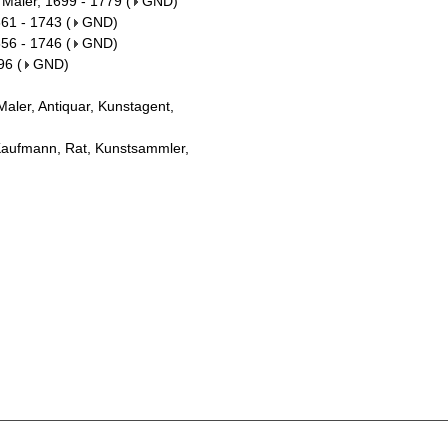
 Maler, 1699 - 1779
(
GND
)
661 - 1743
(
GND
)
1656 - 1746
(
GND
)
796
(
GND
)
Maler, Antiquar, Kunstagent,
 Kaufmann, Rat, Kunstsammler,