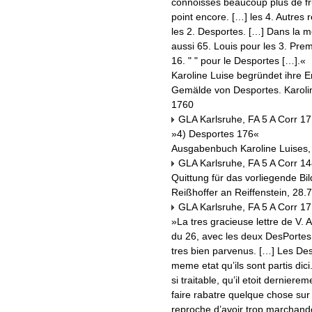
connoissés beaucoup plus de fru
point encore. […] les 4. Autres
les 2. Desportes. […] Dans la 
aussi 65. Louis pour les 3. Prem
16. " " pour le Desportes […].«
Karoline Luise begründet ihre E
Gemälde von Desportes. Karoline
1760
GLA Karlsruhe, FA 5 A Corr 17
»4) Desportes 176«
Ausgabenbuch Karoline Luises,
GLA Karlsruhe, FA 5 A Corr 14
Quittung für das vorliegende Bil
Reißhoffer an Reiffenstein, 28.
GLA Karlsruhe, FA 5 A Corr 17
»La tres gracieuse lettre de V. 
du 26, avec les deux DesPortes 
tres bien parvenus. […] Les De
meme etat qu’ils sont partis dici
si traitable, qu’il etoit derniere
faire rabatre quelque chose sur 
reproche d’avoir trop marchandé