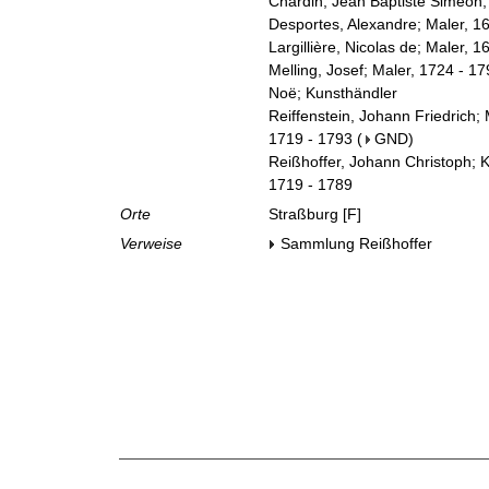
Chardin, Jean Baptiste Siméon;
Desportes, Alexandre; Maler, 1
Largillière, Nicolas de; Maler, 
Melling, Josef; Maler, 1724 - 1
Noë; Kunsthändler
Reiffenstein, Johann Friedrich; 
1719 - 1793
(
GND
)
Reißhoffer, Johann Christoph;
1719 - 1789
Orte
Straßburg [F]
Verweise
Sammlung Reißhoffer