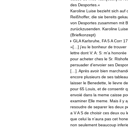
des Desportes.«
Karoline Luise bezieht sich auf
Reißhoffer, die sie bereits gekau
von Desportes zusammen mit B
zurückzusenden. Karoline Luise
(Briefkonzept)
GLA Karlsruhe, FA 5 A Corr 17
»[…] j’eu le bonheur de trouver 
lettre dont V: A: S: m’a honorée
pour acheter ches le Sr. Rishofe
persuader d’envoier ses Desporte
[…]. Après avoir bien marchand
encore plusieurs de ses tableau
laisser le Benedette, le lievre de
pour 65 Louis, et de consentir q
envoié dans la meme caisse pour
examiner Elle meme. Mais il y aj
resoudre de separer les deux pe
a V A S de choisir ces deux ou le
que celui la n’aura pas cet hon
non seulement beaucoup inferie