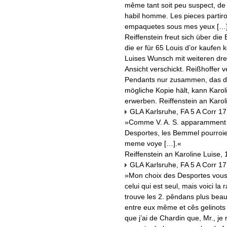
même tant soit peu suspect, de 
habil homme. Les pieces partir
empaquetes sous mes yeux […]
Reiffenstein freut sich über die
die er für 65 Louis d’or kaufen 
Luises Wunsch mit weiteren dr
Ansicht verschickt. Reißhoffer v
Pendants nur zusammen, das drit
mögliche Kopie hält, kann Karol
erwerben. Reiffenstein an Karol
GLA Karlsruhe, FA 5 A Corr 17
»Comme V. A. S. apparamment n
Desportes, les Bemmel pourroien
meme voye […].«
Reiffenstein an Karoline Luise,
GLA Karlsruhe, FA 5 A Corr 17
»Mon choix des Desportes vous 
celui qui est seul, mais voici la 
trouve les 2. pêndans plus beau
entre eux même et cês gelinots 
que j’ai de Chardin que, Mr., je