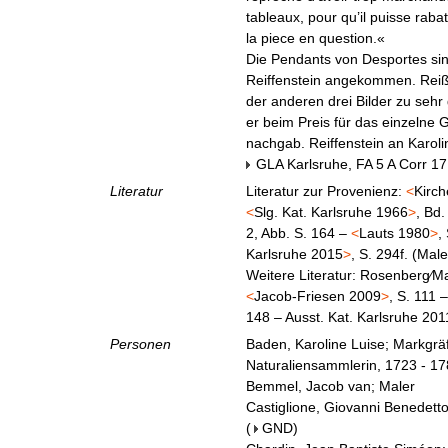
tableaux, pour qu’il puisse rab
la piece en question.«
Die Pendants von Desportes sin
Reiffenstein angekommen. Reißh
der anderen drei Bilder zu seh
er beim Preis für das einzelne
nachgab. Reiffenstein an Karoli
GLA Karlsruhe, FA 5 A Corr 17
Literatur
Literatur zur Provenienz:
<
Kirch
<
Slg. Kat. Karlsruhe 1966
>
, Bd.
2, Abb. S. 164 –
<
Lauts 1980
>
,
Karlsruhe 2015
>
, S. 294f. (Mal
Weitere Literatur: Rosenberg∕Ma
<
Jacob-Friesen 2009
>
, S. 111 
148 – Ausst. Kat. Karlsruhe 201
Personen
Baden, Karoline Luise; Markgrä
Naturaliensammlerin, 1723 - 1
Bemmel, Jacob van; Maler
Castiglione, Giovanni Benedetto
(
GND
)