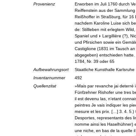
Provenienz
Erworben im Juli 1760 durch Ve
Reiffenstein aus der Sammlung
Reißhoffer in Straßburg, für 16 
nachdem Karoline Luise sich ber
de: Stillleben mit erlegtem Wil
Spaniel
und
Largillière (?), N
und Pfirsichen
sowie ein Gemäl
Castiglione (1831 im Tausch a
abgegeben) entschieden hatte. V
1784, Nr. 39 oder 65
Aufbewahrungsort
Staatliche Kunsthalle Karlsruhe
Inventarnummer
492
Quellenzitat
»Mais par revanche jai deterré i
Fünfzehner Rishofer une tres bel
il est devenu las, n’etant conn
peintres Je vais indiquer les pi
mesure et les prix. […] 3. 4. 5.
Desportes, representants des lin
nomme ainsi les Haselhühner) 
une niche, en bas de la quelle 