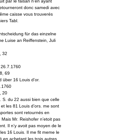
it par le faisan n’en ayant
 retourneront donc samedi avec
même caisse vous trouverés
iers Tabl.
ntscheidung für das einzelne
 Luise an Reiffenstein, Juli
, 32
 26.7.1760
8, 69
d über 16 Louis d’or.
7.1760
, 20
A. S. du 22 aussi bien que celle
et les 81 Louis d’ors. me sont
sportes sont retournés en
. Mais Mr. Reishofer n’etoit pas
ment. Il n’y avoit pas moyen de le
les 16 Louis. Il me fit meme le
 en achetant les trois autres