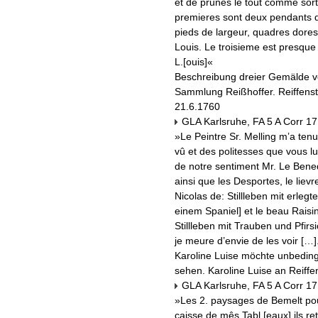
et de prunes le tout comme sorta
premieres sont deux pendants d
pieds de largeur, quadres dore
Louis. Le troisieme est presque
L.[ouis]«
Beschreibung dreier Gemälde v
Sammlung Reißhoffer. Reiffenst
21.6.1760
GLA Karlsruhe, FA 5 A Corr 17
»Le Peintre Sr. Melling m’a tenu
vû et des politesses que vous lu
de notre sentiment Mr. Le Benede
ainsi que les Desportes, le lievre
Nicolas de: Stillleben mit erle
einem Spaniel
] et le beau Raisin
Stillleben mit Trauben und Pfirs
je meure d’envie de les voir […]
Karoline Luise möchte unbeding
sehen. Karoline Luise an Reiffen
GLA Karlsruhe, FA 5 A Corr 17
»Les 2. paysages de Bemelt pou
caisse de mês Tabl.[eaux] ils re