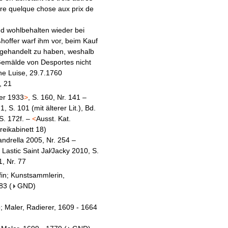
atre quelque chose aux prix de
d wohlbehalten wieder bei
offer warf ihm vor, beim Kauf
r gehandelt zu haben, weshalb
 Gemälde von Desportes nicht
ne Luise, 29.7.1760
, 21
er 1933
>
, S. 160, Nr. 141 –
 1, S. 101 (mit älterer Lit.), Bd.
 S. 172f. –
<
Ausst. Kat.
ereikabinett 18)
ndrella 2005, Nr. 254 –
– Lastic Saint Jal∕Jacky 2010, S.
1, Nr. 77
fin; Kunstsammlerin,
783
(
GND
)
; Maler, Radierer, 1609 - 1664