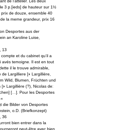
nt de l’attelier. Les deux
e 3 p.[ieds] de hauteur sur 1½
s prix de douze, ensemble 40
 de la meme grandeur, prix 16
on Desportes aus der
ein an Karoline Luise,
, 13
 compte et du cabinet qu’il a
i avés temoigne. Il est en tout
tte il le trouve admirable,
 de Largilliere [
Largillière,
gtem Wild, Blumen, Früchten und
 [
Largillière (?), Nicolas de:
ichen
] […]. Pour les Desportes
.«
t die Bilder von Desportes
stein, o.D. (Briefkonzept)
, 36
rront bien entrer dans la
tourneront peut-être avec bien