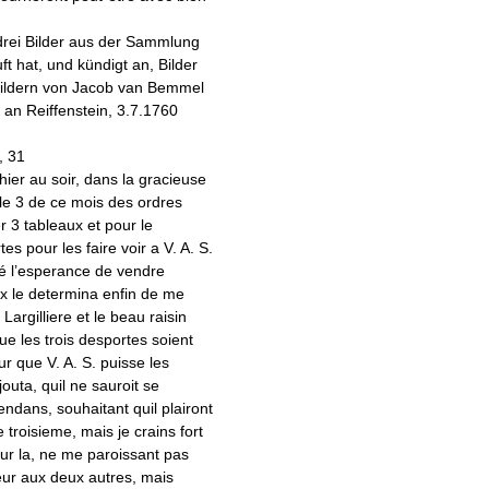
 drei Bilder aus der Sammlung
ft hat, und kündigt an, Bilder
ildern von Jacob van Bemmel
 an Reiffenstein, 3.7.1760
, 31
hier au soir, dans la gracieuse
 le 3 de ce mois des ordres
r 3 tableaux et pour le
s pour les faire voir a V. A. S.
é l’esperance de vendre
x le determina enfin de me
 Largilliere et le beau raisin
ue les trois desportes soient
 que V. A. S. puisse les
outa, quil ne sauroit se
ndans, souhaitant quil plairont
 troisieme, mais je crains fort
eur la, ne me paroissant pas
ur aux deux autres, mais