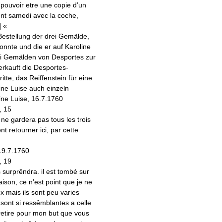
pouvoir etre une copie d’un
ont samedi avec la coche,
.«
 Bestellung der drei Gemälde,
konnte und die er auf Karoline
ei Gemälden von Desportes zur
erkauft die Desportes-
te, das Reiffenstein für eine
ine Luise auch einzeln
ine Luise, 16.7.1760
, 15
e gardera pas tous les trois
t retourner ici, par cette
 19.7.1760
, 19
surprêndra. il est tombé sur
raison, ce n’est point que je ne
x mais ils sont peu varies
sont si ressêmblantes a celle
 retire pour mon but que vous