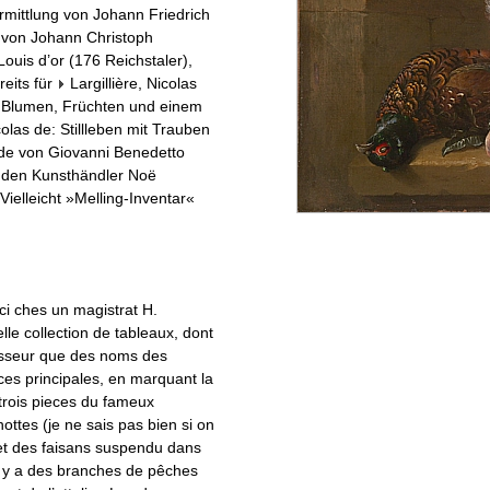
rmittlung von Johann Friedrich
 von Johann Christoph
Louis d’or (176 Reichstaler),
eits für
Largillière, Nicolas
d, Blumen, Früchten und einem
icolas de: Stillleben mit Trauben
de von Giovanni Benedetto
n den Kunsthändler Noë
ielleicht »Melling-Inventar«
ci ches un magistrat H.
le collection de tableaux, dont
aisseur que des noms des
eces principales, en marquant la
) trois pieces du fameux
ottes (je ne sais pas bien si on
et des faisans suspendu dans
il y a des branches de pêches